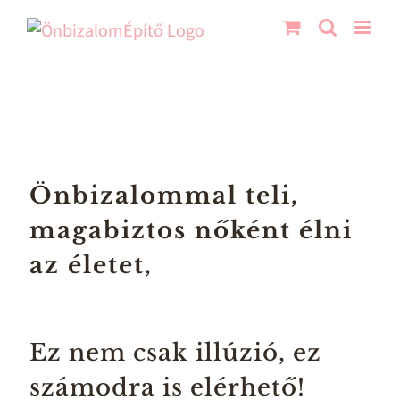
Skip
to
content
Önbizalommal teli,
magabiztos nőként élni
az életet,
Ez nem csak illúzió, ez
számodra is elérhető!