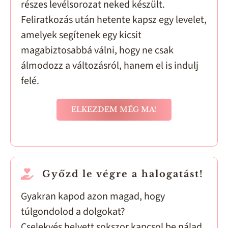
részes levélsorozat neked készült.
Feliratkozás után hetente kapsz egy levelet,
amelyek segítenek egy kicsit
magabiztosabbá válni, hogy ne csak
álmodozz a változásról, hanem el is indulj
felé.
ELKEZDEM MÉG MA!
Győzd le végre a halogatást!
Gyakran kapod azon magad, hogy
túlgondolod a dolgokat?
Cselekvés helyett sokszor kapcsol be nálad