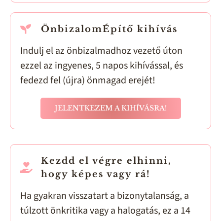
ÖnbizalomÉpítő kihívás
Indulj el az önbizalmadhoz vezető úton
ezzel az ingyenes, 5 napos kihívással, és
fedezd fel (újra) önmagad erejét!
JELENTKEZEM A KIHÍVÁSRA!
Kezdd el végre elhinni,
hogy képes vagy rá!
Ha gyakran visszatart a bizonytalanság, a
túlzott önkritika vagy a halogatás, ez a 14