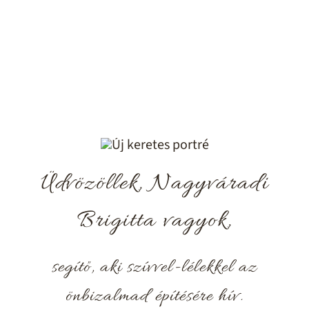
Üdvözöllek, Nagyváradi
Brigitta vagyok,
segítő, aki szívvel-lélekkel az
önbizalmad építésére hív.