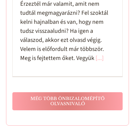
Érzeztél már valamit, amit nem
tudtál megmagyarázni? Fel szoktál
kelni hajnalban és van, hogy nem
tudsz visszaaludni? Ha igen a
válaszod, akkor ezt olvasd végig.
Velem is előfordult már többször.
Meg is fejtettem őket. Vegyük
[...]
MÉG TÖBB ÖNBIZALOMÉPÍTŐ
OLVASNIVALÓ